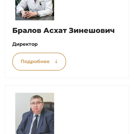
Хирургия
Бралов Асхат Зинешович
Платные услуги
Директор
Medical tourism
Подробнее ⇣
Комплаенс
Контакты
Версия для слабовидящих