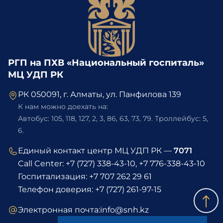
Хирургия
РГП на ПХВ «Национальный госпиталь»
Платные услуги
МЦ УДП РК
РК 050091, г. Алматы, ул. Панфилова 139
Medical tourism
К нам можно доехать на:
Автобус: 105, 118, 127, 2, 3, 86, 63, 73, 79. Троллейбус: 5,
6.
Комплаенс
Единый контакт центр МЦ УДП РК —
7071
Call Center:
+7 (727) 338-43-10
,
+7 776-338-43-10
Контакты
Госпитализация:
+7 707 262 29 61
Телефон доверия:
+7 (727) 261-97-15
Версия для слабовидящих
Электронная почта:
info@snh.kz