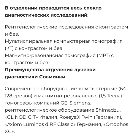
В отделении проводится весь спектр
диагностических исследований
:
Хирургия
Рентгенологические исследования с контрастом
и без.
Платные услуги
Мультиспиральная компьютерная томография
(КТ) с контрастом и без.
Магнитно-резонансная томография (МРТ) с
Medical tourism
контрастом и без
Преимущества отделения лучевой
диагностики Совминки
Комплаенс
Современное оборудование: компьютерные (64-
128 срезов) и магнитно-резонансные (1,5 Тесла)
Контакты
томографы компаний GE, Siemens,
рентгенологическое оборудование Shimadzu,
«CLINODIGIT» Италия, Roesys:X Twin (Германия),
Версия для слабовидящих
«Axiom Luminos d RF Classic» Германия, «Ortophos
XG».