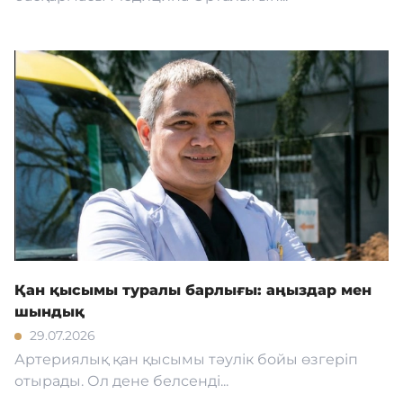
Қан қысымы туралы барлығы: аңыздар мен
шындық
29.07.2026
Артериялық қан қысымы тәулік бойы өзгеріп
отырады. Ол дене белсенді...