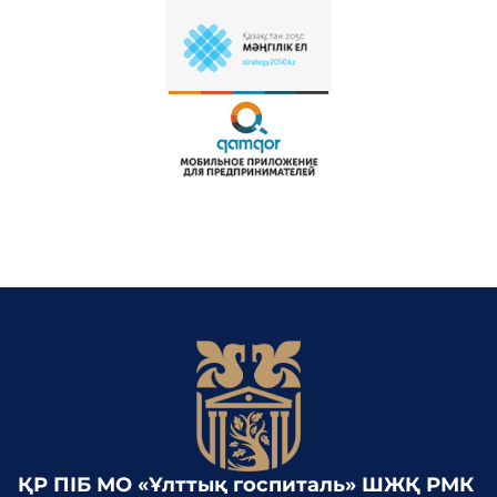
ҚР ПІБ МО «Ұлттық госпиталь» ШЖҚ РМК