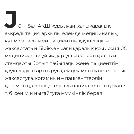
J
CI – бұл АҚШ құрылған, халықаралық
аккредитация арқылы әлемде медициналық
күтім сапасы мен пациенттің қауіпсіздігін
жақсартатын Біріккен халықаралық комиссия. JCI
медициналық ұйымдар үшін сапаның алтын
стандарты болып табылады және пациенттің
қауіпсіздігін арттыруға, емдеу мен күтім сапасын
жақсартуға, қоғамның – пациенттердің,
қоғамның, сақтандыру компанияларының және
т. б. сенімін нығайтуға мүмкіндік береді.