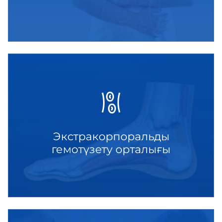
Экстракорпоральды
гемотүзету орталығы