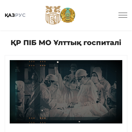
ҚАЗ
РУС
ҚР ПІБ МО Ұлттық госпиталі
Жалпы мәлімет
Поликлиника
Диагностика
Терапия