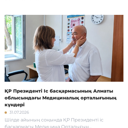
ҚР Президенті Іс басқармасының Алматы
облысындағы Медициналық орталығының
күндері
31.07.2026
Шілде айының соңында ҚР Президенті іс
басқармасы Медицина Орталығын...