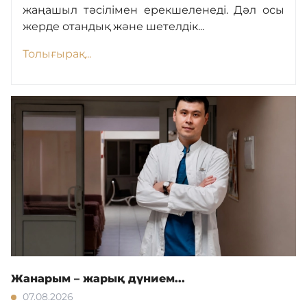
жаңашыл тәсілімен ерекшеленеді. Дәл осы
Нашар көретіндерге
жерде отандық және шетелдік...
арналған нұсқа
Толығырақ...
Жанарым – жарық дүнием...
07.08.2026