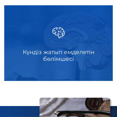
Күндіз жатып емделетін
бөлімшесі