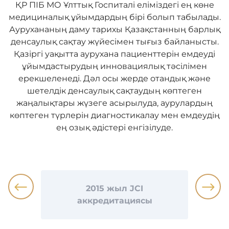
ҚР ПІБ МО Ұлттық Госпиталі еліміздегі ең көне
медициналық ұйымдардың бірі болып табылады.
Аурухананың даму тарихы Қазақстанның барлық
денсаулық сақтау жүйесімен тығыз байланысты.
Қазіргі уақытта аурухана пациенттерін емдеуді
ұйымдастырудың инновациялық тәсілімен
ерекшеленеді. Дәл осы жерде отандық және
шетелдік денсаулық сақтаудың көптеген
жаңалықтары жүзеге асырылуда, аурулардың
көптеген түрлерін диагностикалау мен емдеудің
ең озық әдістері енгізілуде.
2015 жыл JCI
аккредитациясы