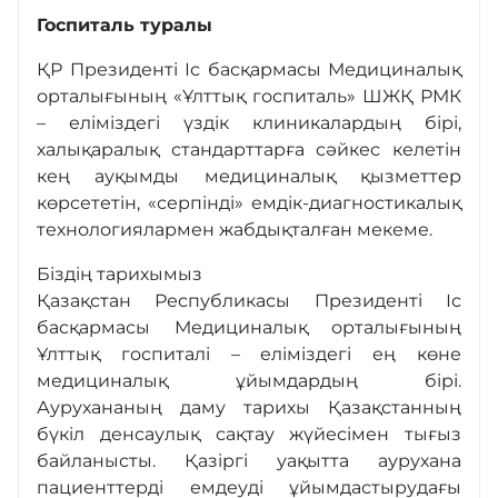
Госпиталь туралы
ҚР Президенті Іс басқармасы Медициналық
Медициналық туризм
орталығының «Ұлттық госпиталь» ШЖҚ РМК
– еліміздегі үздік клиникалардың бірі,
Хирургия
халықаралық стандарттарға сәйкес келетін
кең ауқымды медициналық қызметтер
көрсететін, «серпінді» емдік-диагностикалық
Ақылы қызметтер
технологиялармен жабдықталған мекеме.
Біздің тарихымыз
Қазақстан Республикасы Президенті Іс
Оңалту
басқармасы Медициналық орталығының
Ұлттық госпиталі – еліміздегі ең көне
медициналық ұйымдардың бірі.
Комплаенс
Аурухананың даму тарихы Қазақстанның
бүкіл денсаулық сақтау жүйесімен тығыз
Байланыс
байланысты. Қазіргі уақытта аурухана
пациенттерді емдеуді ұйымдастырудағы