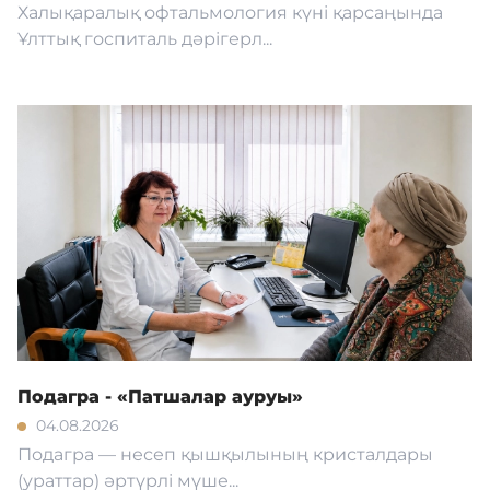
Халықаралық офтальмология күні қарсаңында
Ұлттық госпиталь дәрігерл...
Подагра - «Патшалар ауруы»
04.08.2026
Подагра — несеп қышқылының кристалдары
(ураттар) әртүрлі мүше...