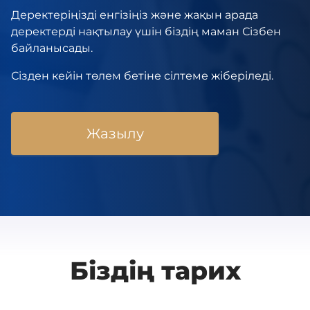
Деректеріңізді енгізіңіз және жақын арада
деректерді нақтылау үшін біздің маман Сізбен
байланысады.
Сізден кейін төлем бетіне сілтеме жіберіледі.
Жазылу
Біздің тарих