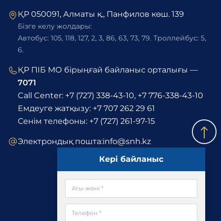
ҚР 050091, Алматы қ., Панфилов көш. 139
Бізге келу жолдары:
Автобус: 105, 118, 127, 2, 3, 86, 63, 73, 79. Троллейбус: 5,
6.
ҚР ПІБ МО бірыңғай байланыс орталығы —
7071
Call Center:
+7 (727) 338-43-10
,
+7 776-338-43-10
Емдеуге жатқызу:
+7 707 262 29 61
Сенім телефоны:
+7 (727) 261-97-15
Электрондық пошта:
info@snh.kz
Кері байланыс