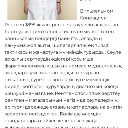
Вильлельмом
Конрадпен
Медициналық туризм
Рентген 1895 жылы рентген сәулесін ашқаннан
бергі уақыт рентгенология ғылымы көптеген
Хирургия
клиникалық пәндерді байытты, олардың
дамуына жол ашты, шипагерліктің ең тиімді
тактикасын жаңартуға мүмкіндік тудырды. Сәуле
Ақылы қызметтер
арқылы зерттеудің әдістері қосымша
фармокологиялық шығын немесе медициналық
амалдар жұмсамастан-ақ, қызықтырған
Оңалту
нысанның суретіне қол жеткізуге мүмкіндік
береді, көптеген аурулардың диагнозын қоюда
шешуші маңызға ие. Рентгенологиялық зерттеу
Комплаенс
рентген – маталарының негізінде сәулелерінің
әр түрлі дәрежеде ағзаның қатпарларына енетін
қасиетіне негізделген. Бөлімше әлемдік
Байланыс
стандарттарға сәйкес келетін аса жаңа
жабдықтармен қамтамасыз етілген. Бөлімшеде