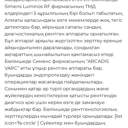
Simens Luminos RF фирмасының ТМД
Нашар көретіндерге
елдеріндегі 5 құрылғының бірі болып табылатын,
арналған нұсқа
Алматы қаласындағы өзге мекемлерде жоқ, тегіс
детекторы бар, айрықша сапалы сандық
диагностикалық рентген аппараты орнатылған.
Бұл аппарат арқылы жүргізілген зерттеу ерекше
айқындығымен дараланады, сондықтан
ақпараттың шынайылығын қамтамасыз етеді.
Бөлімшеде Сименс фирмасының “ARCADIS
VARC” атты ұтқыр рентген аппараты бар,
буындарды эндопротездеу жөніндегі
операциялар жасағанда пайдаланылады.
Сонымен қатар әр түрлі органдардың және
жүйелердің кемістіктеріне қатысты рентгендік
диагноз қою үшін керек өзге де заманауи
жабдықтар бар. Бөлімшеде рентгенологиялық
зерттеулердің мынадай түрлері орындалады: [list
icon='fa-circle' ] Сүйектер мен буындардың