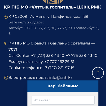
ҚР ПІБ МО «Ұлттық госпиталь» ШЖҚ РМК
ҚР 050091, Алматы қ., Панфилов көш. 139
Бізге келу жолдары:
Автобус: 105, 118, 127, 2, 3, 86, 63, 73, 79. Троллейбус: 5,
6.
ҚР ПІБ МО бірыңғай байланыс орталығы —
7071
Call Center:
+7 (727) 338-43-10
,
+7 776-338-43-10
Емдеуге жатқызу:
+7 707 262 29 61
Сенім телефоны:
+7 (727) 261-97-15
Электрондық пошта:
info@snh.kz
Кері байланыс