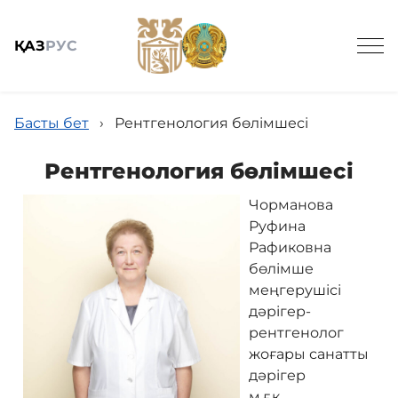
ҚАЗ
РУС
Басты бет
›
Рентгенология бөлімшесі
Рентгенология бөлімшесі
Чорманова
Жалпы мәлімет
Руфина
Рафиковна
Поликлиника
бөлімше
меңгерушісі
дәрігер-
Диагностика
рентгенолог
жоғары санатты
дәрігер
Терапия
м.ғ.к.