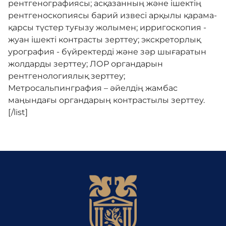
рентгенографиясы; асқазанның және ішектің
рентгеноскопиясы барий извесі арқылы қарама-
қарсы түстер туғызу жолымен; ирригоскопия -
жуан ішекті контрасты зерттеу; экскреторлық
урография - бүйректерді және зәр шығаратын
жолдарды зерттеу; ЛОР органдарын
рентгенологиялық зерттеу;
Метросальпинграфия – әйелдің жамбас
маңындағы органдарың контрастылы зерттеу.
[/list]