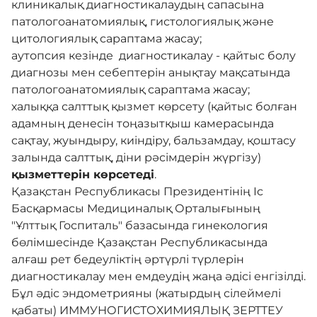
клиникалық диагностикалаудың сапасына
патологоанатомиялық, гистологиялық және
Нашар көретіндерге
цитологиялық сараптама жасау;
арналған нұсқа
аутопсия кезінде диагностикалау - қайтыс болу
диагнозы мен себептерін анықтау мақсатында
патологоанатомиялық сараптама жасау;
халыққа салттық қызмет көрсету (қайтыс болған
адамның денесін тоңазытқыш камерасында
сақтау, жуындыру, киіндіру, бальзамдау, қоштасу
залында салттық, діни рәсімдерін жүргізу)
қызметтерін көрсетеді
.
Қазақстан Республикасы Президентінің Іс
Басқармасы Медициналық Орталығының
"Ұлттық Госпиталь" базасында гинекология
бөлімшесінде Қазақстан Республикасында
алғаш рет бедеуліктің әртүрлі түрлерін
диагностикалау мен емдеудің жаңа әдісі енгізілді.
Бұл әдіс эндометрияны (жатырдың сілеймелі
қабаты) ИММУНОГИСТОХИМИЯЛЫҚ ЗЕРТТЕУ