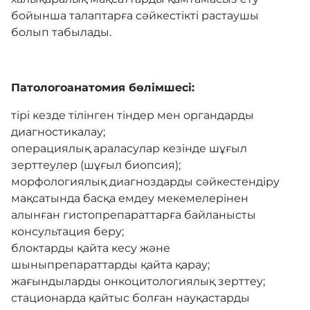
бойынша талаптарға сәйкестікті растаушы
болып табылады.
Медициналық туризм
Патологоанатоми
я бөлімшесі
:
Хирургия
тірі кезде тілінген тіндер мен органдарды
диагностикалау;
Ақылы қызметтер
операциялық араласулар кезінде шұғыл
зерттеулер (шұғыл биопсия);
морфологиялық диагноздарды сәйкестендіру
Оңалту
мақсатында басқа емдеу мекемелерінен
алынған гистопрепараттарға байланысты
консультация беру;
Комплаенс
блоктарды қайта кесу және
шыныпрепараттарды қайта қарау;
жағындыларды онкоцитологиялық зерттеу;
Байланыс
стационарда қайтыс болған науқастарды