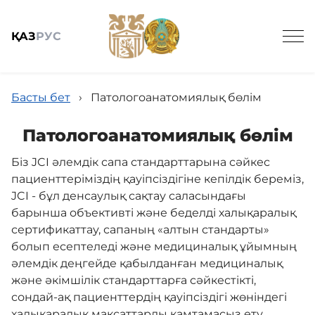
ҚАЗ
РУС
Басты бет
›
Патологоанатомиялық бөлім
Патологоанатомиялық бөлім
Біз JCI әлемдік сапа стандарттарына сәйкес
Жалпы мәлімет
пациенттеріміздің қауіпсіздігіне кепілдік береміз,
JCI - бұл денсаулық сақтау саласындағы
Поликлиника
барынша объективті және беделді халықаралық
сертификаттау, сапаның «алтын стандарты»
болып есептеледі және медициналық ұйымның
Диагностика
әлемдік деңгейде қабылданған медициналық
және әкімшілік стандарттарға сәйкестікті,
сондай-ақ пациенттердің қауіпсіздігі жөніндегі
Терапия
халықаралық мақсаттарды қамтамасыз ету