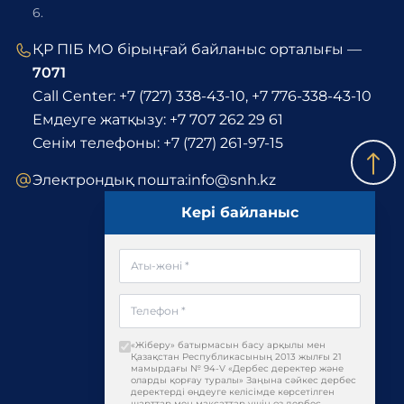
6.
ҚР ПІБ МО бірыңғай байланыс орталығы —
7071
Call Center:
+7 (727) 338-43-10
,
+7 776-338-43-10
Емдеуге жатқызу:
+7 707 262 29 61
Сенім телефоны:
+7 (727) 261-97-15
Электрондық пошта:
info@snh.kz
Кері байланыс
«Жіберу» батырмасын басу арқылы мен
Қазақстан Республикасының 2013 жылғы 21
мамырдағы № 94-V «Дербес деректер және
оларды қорғау туралы» Заңына сәйкес дербес
деректерді өңдеуге келісімде көрсетілген
шарттар мен мақсаттар үшін өз дербес