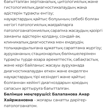
бағытталған зертханалық, цитологиялық және
гистологиялық диагностикалаудың жаңа
әдістерін тұрақты енгізу;
науқастардың қайтыс болуының себебі болған
негізгі патологиялық жағдайларға
патологоанатомиялық сарапма жасаудың қазіргі
заманғы әдістерін қолдану, сондай-ақ
клиникалық диагностика мен емдеудің
толыққандылығана құжаттық сараптама жүргізу;
аурухананың стационарлық бөлімшелерімен
тұрақты түрде өзара әрекеттестік, сабақтастық
және кері байланыс жасауы ауруханада
диагностикалаудан өткен және емделген
науқастардың тірі кезіндегі және қайтыс
болғаннан кейінгі диагноздарын қоюдың
сапасын арттыруға бағытталған.
Бөлімше меңгерушісі:
Балапанова Анар
Хайржановна
- жоғары санатты дәрігер-
патологоанатом.