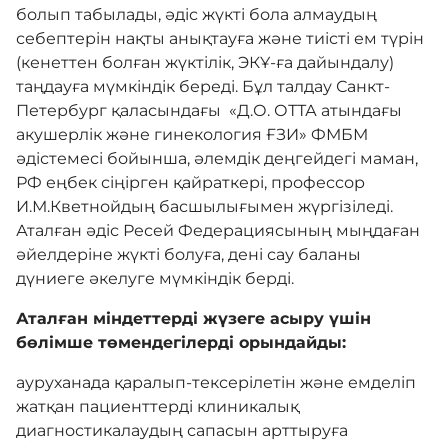
болып табылады, әдіс жүкті бола алмаудың
себептерін нақты анықтауға және тиісті ем түрін
(кенеттен болған жүктілік, ЭКҰ-ға дайындалу)
таңдауға мүмкіндік береді. Бұл талдау Санкт-
Петербург қаласындағы «Д.О. ОТТА атындағы
акушерлік және гинекология ҒЗИ» ФМБМ
әдістемесі бойынша, әлемдік деңгейдегі маман,
РФ еңбек сіңірген қайраткері, профессор
И.М.Кветнойдың басшылығымен жүргізіледі.
Аталған әдіс Ресей Федерациясының мыңдаған
әйелдеріне жүкті болуға, дені сау баланы
дүниеге әкелуге мүмкіндік берді.
Аталған міндеттерді жүзеге асыру үшін
бөлімше төмендегілерді орындайды:
ауруханада қаралып-тексерілетін және емделіп
жатқан пациенттерді клиникалық
диагностикалаудың сапасын арттыруға