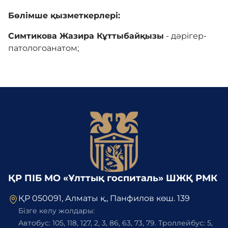
Бөлімше қызметкерлері:
Симтикова Жазира Кұттыбайқызы
- дәрігер-
патологоанатом;
ҚР ПІБ МО «Ұлттық госпиталь» ШЖҚ РМК
ҚР 050091, Алматы қ., Панфилов көш. 139
Бізге келу жолдары:
Автобус: 105, 118, 127, 2, 3, 86, 63, 73, 79. Троллейбус: 5,